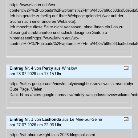
https://www.larkin.edu/wp-
content%2F%2Fuploads%2Fwpforms%2Ftmp/44357b96c33dcd5de5da5
Ich bin gerade zufaellig auf Ihrer Webpage gelandet (war auf der
Suche nach einer anderen Websiete).
Ich moechte diese Seite nicht verlassen, ohne Ihnen ein Lob zu
dieser gut strukturierten und schick designten Seite zu
hinterlassen!https://www.larkin.edu/wp-
content%2F%2Fuploads%2Fwpforms%2Ftmp/44357b96c33dcd5de5da5
Eintrag Nr. 4
von
Percy
aus Winslow
am 28.07.2026 um 17:15 Uhr
https://sites.google.com/view/mitolynweightlossreviewsclaims/mitolyn
Gute Page. Vielen
Dank.https://sites.google.com/view/mitolynweightlossreviewsclaims/mit
Eintrag Nr. 3
von
Lashonda
aus Le Mee-Sur-Seine
am 27.07.2026 um 22:06 Uhr
https://vittaburn-weight-loss-2026.blogspot.com/