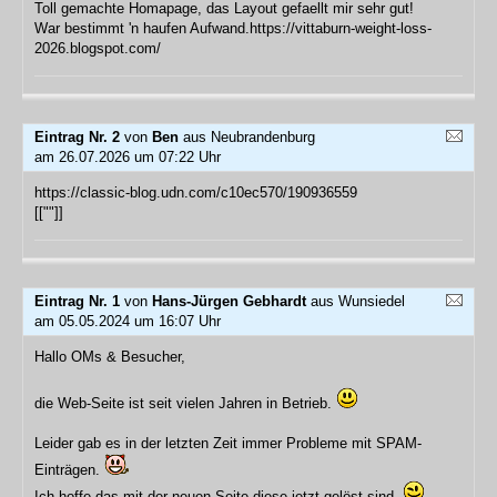
Toll gemachte Homapage, das Layout gefaellt mir sehr gut!
War bestimmt 'n haufen Aufwand.https://vittaburn-weight-loss-
2026.blogspot.com/
Eintrag Nr. 2
von
Ben
aus Neubrandenburg
am 26.07.2026 um 07:22 Uhr
https://classic-blog.udn.com/c10ec570/190936559
[[""]]
Eintrag Nr. 1
von
Hans-Jürgen Gebhardt
aus Wunsiedel
am 05.05.2024 um 16:07 Uhr
Hallo OMs & Besucher,
die Web-Seite ist seit vielen Jahren in Betrieb.
Leider gab es in der letzten Zeit immer Probleme mit SPAM-
Einträgen.
Ich hoffe das mit der neuen Seite diese jetzt gelöst sind.